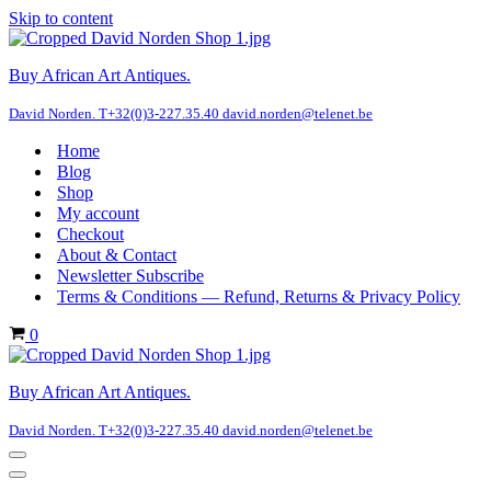
Skip to content
Buy African Art Antiques.
David Norden. T+32(0)3-227.35.40 david.norden@telenet.be
Home
Blog
Shop
My account
Checkout
About & Contact
Newsletter Subscribe
Terms & Conditions — Refund, Returns & Privacy Policy
Cart
0
Buy African Art Antiques.
David Norden. T+32(0)3-227.35.40 david.norden@telenet.be
Navigation
Menu
Navigation