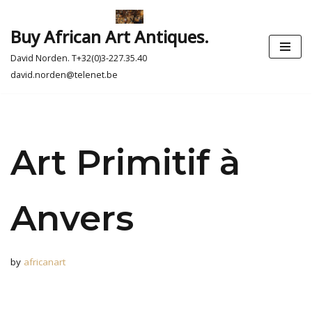
Buy African Art Antiques.
Skip
to
David Norden. T+32(0)3-227.35.40
content
david.norden@telenet.be
Art Primitif à
Anvers
by
africanart